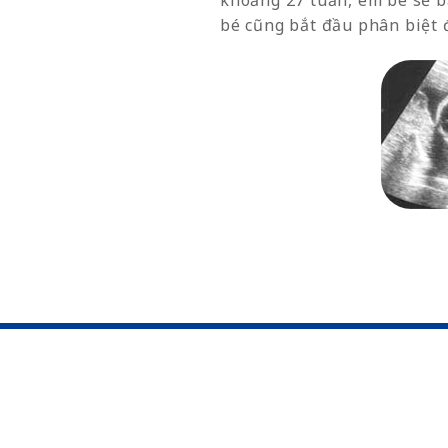
khoảng 27 tuần, em bé sẽ b
bé cũng bắt đầu phân biệt 