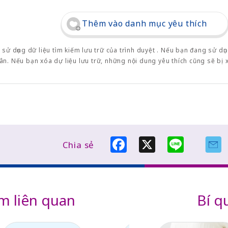
Thêm vào danh mục yêu thích
 sử dụng dữ liệu tìm kiếm lưu trữ của trình duyệt . Nếu bạn đang sử dụ
ân. Nếu bạn xóa dự liệu lưu trữ, những nội dung yêu thích cũng sẽ bị 
F
X
L
Chia sẻ
a
i
c
n
e
e
b
o
o
m liên quan
Bí q
k