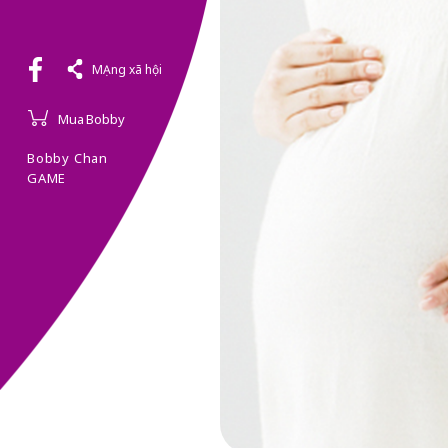
MẠng xã hội
Mua Bobby
Bobby Chan
GAME