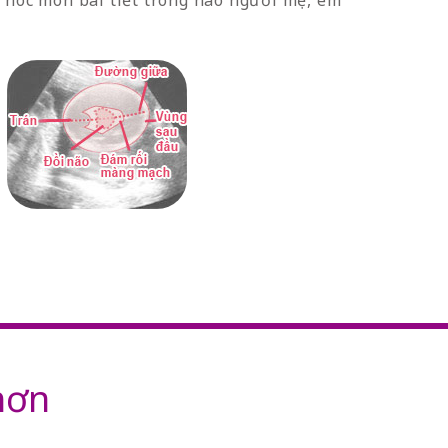
 hóc môn bài tiết trong não người mẹ, em
hơn