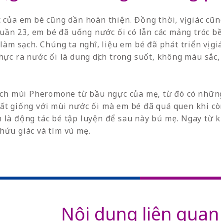
 của em bé cũng dần hoàn thiện. Đồng thời, vị giác cũ
 tuần 23, em bé đã uống nước ối có lẫn các mảng tróc b
 làm sạch. Chúng ta nghĩ, liệu em bé đã phát triển vị 
hực ra nước ối là dung dịch trong suốt, không màu sắc,
hích mùi Pheromone từ bầu ngực của mẹ, từ đó có nhữ
ất giống với mùi nước ối mà em bé đã quá quen khi cò
 là động tác bé tập luyện để sau này bú mẹ. Ngay từ k
hứu giác và tìm vú mẹ.
Nội dung liên quan