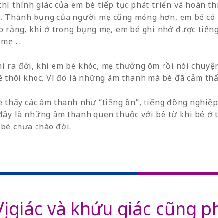
hì thính giác của em bé tiếp tục phát triển và hoàn th
g. Thành bụng của người mẹ cũng mỏng hơn, em bé có
ho rằng, khi ở trong bụng mẹ, em bé ghi nhớ được tiế
a mẹ …
i ra đời, khi em bé khóc, mẹ thường ôm rồi nói chuyện
sẽ thôi khóc. Vì đó là những âm thanh mà bé đã cảm th
he thấy các âm thanh như “tiếng ồn”, tiếng đồng nghi
 đây là những âm thanh quen thuộc với bé từ khi bé ở 
 bé chưa chào đời.
Vị giác và khứu giác cũng p