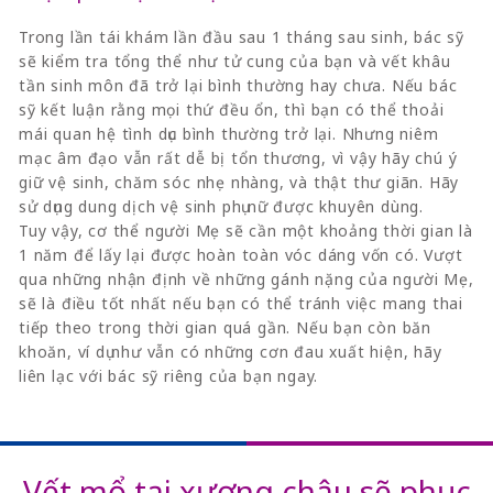
Trong lần tái khám lần đầu sau 1 tháng sau sinh, bác sỹ
sẽ kiểm tra tổng thể như tử cung của bạn và vết khâu
tần sinh môn đã trở lại bình thường hay chưa. Nếu bác
sỹ kết luận rằng mọi thứ đều ổn, thì bạn có thể thoải
mái quan hệ tình dục bình thường trở lại. Nhưng niêm
mạc âm đạo vẫn rất dễ bị tổn thương, vì vậy hãy chú ý
giữ vệ sinh, chăm sóc nhẹ nhàng, và thật thư giãn. Hãy
sử dụng dung dịch vệ sinh phụ nữ được khuyên dùng.
Tuy vậy, cơ thể người Mẹ sẽ cần một khoảng thời gian là
1 năm để lấy lại được hoàn toàn vóc dáng vốn có. Vượt
qua những nhận định về những gánh nặng của người Mẹ,
sẽ là điều tốt nhất nếu bạn có thể tránh việc mang thai
tiếp theo trong thời gian quá gần. Nếu bạn còn băn
khoăn, ví dụ như vẫn có những cơn đau xuất hiện, hãy
liên lạc với bác sỹ riêng của bạn ngay.
Vết mổ tại xương chậu sẽ phục