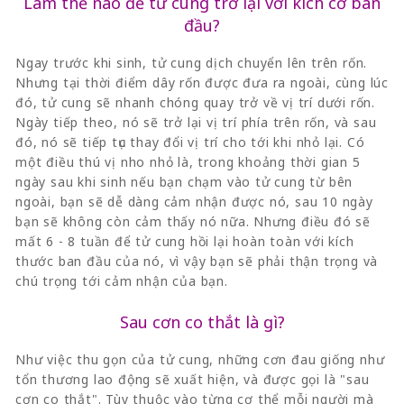
Làm thế nào để tử cung trở lại với kích cỡ ban
đầu?
Ngay trước khi sinh, tử cung dịch chuyển lên trên rốn.
Nhưng tại thời điểm dây rốn được đưa ra ngoài, cùng lúc
đó, tử cung sẽ nhanh chóng quay trở về vị trí dưới rốn.
Ngày tiếp theo, nó sẽ trở lại vị trí phía trên rốn, và sau
đó, nó sẽ tiếp tục thay đổi vị trí cho tới khi nhỏ lại. Có
một điều thú vị nho nhỏ là, trong khoảng thời gian 5
ngày sau khi sinh nếu bạn chạm vào tử cung từ bên
ngoài, bạn sẽ dễ dàng cảm nhận được nó, sau 10 ngày
bạn sẽ không còn cảm thấy nó nữa. Nhưng điều đó sẽ
mất 6 - 8 tuần để tử cung hồi lại hoàn toàn với kích
thước ban đầu của nó, vì vậy bạn sẽ phải thận trọng và
chú trọng tới cảm nhận của bạn.
Sau cơn co thắt là gì?
Như việc thu gọn của tử cung, những cơn đau giống như
tổn thương lao động sẽ xuất hiện, và được gọi là "sau
cơn co thắt". Tùy thuộc vào từng cơ thể mỗi người mà