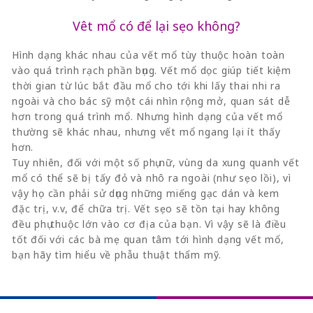
Vêt mổ có để lại sẹo không?
Hình dạng khác nhau của vết mổ tùy thuộc hoàn toàn
vào quá trình rạch phần bụng. Vết mổ dọc giúp tiết kiệm
thời gian từ lúc bắt đầu mổ cho tới khi lấy thai nhi ra
ngoài và cho bác sỹ một cái nhìn rộng mở, quan sát dễ
hơn trong quá trình mổ. Nhưng hình dạng của vết mổ
thường sẽ khác nhau, nhưng vết mổ ngang lại ít thấy
hơn.
Tuy nhiên, đối với một số phụ nữ, vùng da xung quanh vết
mổ có thể sẽ bị tấy đỏ và nhô ra ngoài (như sẹo lồi), vì
vậy họ cần phải sử dụng những miếng gạc dán và kem
đặc trị, v.v, để chữa trị. Vết sẹo sẽ tồn tại hay không
đều phụ thuộc lớn vào cơ địa của bạn. Vì vậy sẽ là điều
tốt đối với các bà mẹ quan tâm tới hình dạng vết mổ,
bạn hãy tìm hiểu về phẫu thuật thẩm mỹ.