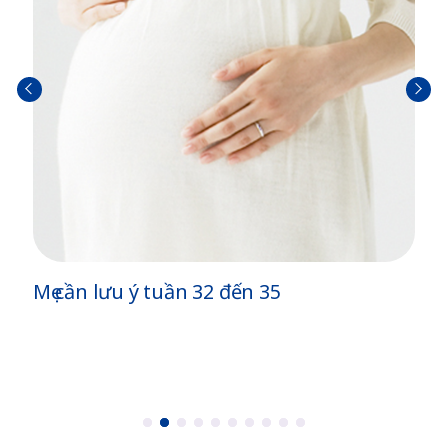
Trở
Tiếp
về
theo
Mẹ cần lưu ý tuần 32 đến 35
1
2
3
4
5
6
7
8
9
1
0