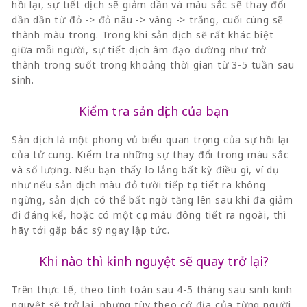
hồi lại, sự tiết dịch sẽ giảm dần và màu sắc sẽ thay đổi
dần dần từ đỏ -> đỏ nâu -> vàng -> trắng, cuối cùng sẽ
thành màu trong. Trong khi sản dịch sẽ rất khác biệt
giữa mỗi người, sự tiết dịch âm đạo dường như trở
thành trong suốt trong khoảng thời gian từ 3-5 tuần sau
sinh.
Kiểm tra sản dịch của bạn
Sản dịch là một phong vủ biểu quan trọng của sự hồi lại
của tử cung. Kiểm tra những sự thay đổi trong màu sắc
và số lượng. Nếu bạn thấy lo lắng bất kỳ điều gì, ví dụ
như nếu sản dịch màu đỏ tười tiếp tục tiết ra không
ngừng, sản dịch có thể bất ngờ tăng lên sau khi đã giảm
đi đáng kể, hoặc có một cục máu đông tiết ra ngoài, thì
hãy tới gặp bác sỹ ngay lập tức.
Khi nào thì kinh nguyệt sẽ quay trở lại?
Trên thực tế, theo tính toán sau 4-5 tháng sau sinh kinh
nguyệt sẽ trở lại, nhưng tùy theo cớ địa của từng người,