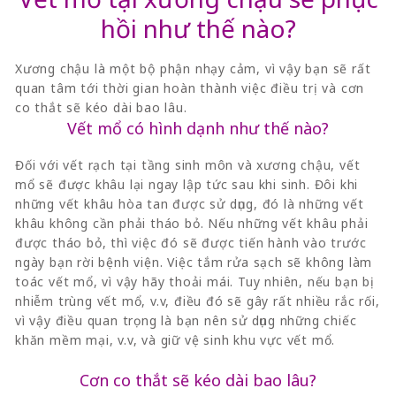
hồi như thế nào?
Xương chậu là một bộ phận nhạy cảm, vì vậy bạn sẽ rất
quan tâm tới thời gian hoàn thành việc điều trị và cơn
co thắt sẽ kéo dài bao lâu.
Vết mổ có hình dạnh như thế nào?
Đối với vết rạch tại tầng sinh môn và xương chậu, vết
mổ sẽ được khâu lại ngay lập tức sau khi sinh. Đôi khi
những vết khâu hòa tan được sử dụng, đó là những vết
khâu không cần phải tháo bỏ. Nếu những vết khâu phải
được tháo bỏ, thì việc đó sẽ được tiến hành vào trước
ngày bạn rời bệnh viện. Việc tắm rửa sạch sẽ không làm
toác vết mổ, vì vậy hãy thoải mái. Tuy nhiên, nếu bạn bị
nhiễm trùng vết mổ, v.v, điều đó sẽ gây rất nhiều rắc rối,
vì vậy điều quan trọng là bạn nên sử dụng những chiếc
khăn mềm mại, v.v, và giữ vệ sinh khu vực vết mổ.
Cơn co thắt sẽ kéo dài bao lâu?