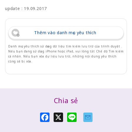
update : 19.09.2017
Thêm vào danh mục yêu thích
Danh mục yêu thích sử dụng dữ liệu tìm kiếm lưu trữ của trình duyệt .
Nếu bạn đang sử dụng iPhone hoặc iPad, vui lòng tắt Chế độ Tìm kiếm
cá nhân. Nếu bạn xóa dự liệu lưu trữ, những nội dung yêu thích
cũng sẽ bị xóa.
Chia sẻ
F
X
L
a
i
c
n
e
e