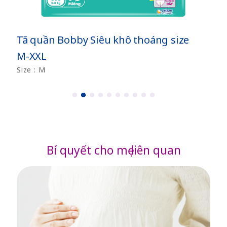
Tã quần Bobby Siêu khô thoáng size
M-XXL
Size : M
1
2
3
4
5
6
7
8
9
1
0
Bí quyết cho mẹ liên quan