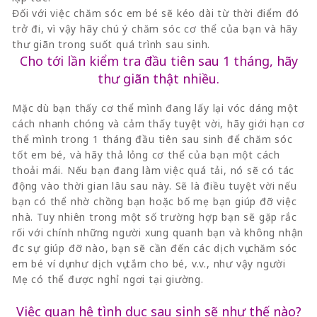
Đối với việc chăm sóc em bé sẽ kéo dài từ thời điểm đó
trở đi, vì vậy hãy chú ý chăm sóc cơ thể của bạn và hãy
thư giãn trong suốt quá trình sau sinh.
Cho tới lần kiểm tra đầu tiên sau 1 tháng, hãy
thư giãn thật nhiều.
Mặc dù bạn thấy cơ thể mình đang lấy lại vóc dáng một
cách nhanh chóng và cảm thấy tuyệt vời, hãy giới hạn cơ
thể mình trong 1 tháng đầu tiên sau sinh để chăm sóc
tốt em bé, và hãy thả lỏng cơ thể của bạn một cách
thoải mái. Nếu bạn đang làm việc quá tải, nó sẽ có tác
động vào thời gian lâu sau này. Sẽ là điều tuyệt vời nếu
bạn có thể nhờ chồng bạn hoặc bố mẹ bạn giúp đỡ việc
nhà. Tuy nhiên trong một số trường hợp bạn sẽ gặp rắc
rối với chính những người xung quanh bạn và không nhận
đc sự giúp đỡ nào, bạn sẽ cần đến các dịch vụ chăm sóc
em bé ví dụ như dịch vụ tắm cho bé, v.v., như vậy người
Mẹ có thể được nghỉ ngơi tại giường.
Việc quan hệ tình dục sau sinh sẽ như thế nào?