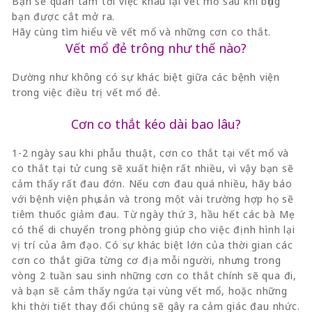
Bạn sẽ quan tâm tới việc khâu lại vết mổ sau khi bụng
bạn được cắt mở ra.
Hãy cùng tìm hiểu về vết mổ và những cơn co thắt.
Vết mổ đẻ trông như thế nào?
Dường như không có sự khác biệt giữa các bệnh viện
trong việc điều trị vết mổ đẻ.
Cơn co thắt kéo dài bao lâu?
1-2 ngày sau khi phẫu thuật, cơn co thắt tại vết mổ và
co thắt tại tử cung sẽ xuất hiện rất nhiều, vì vậy bạn sẽ
cảm thấy rất đau đớn. Nếu cơn đau quá nhiều, hãy báo
với bệnh viện phụ sản và trong một vài trường hợp họ sẽ
tiêm thuốc giảm đau. Từ ngày thứ 3, hầu hết các bà Mẹ
có thể di chuyển trong phòng giúp cho việc định hình lại
vị trí của âm đạo. Có sự khác biệt lớn của thời gian các
cơn co thắt giữa từng cơ địa mỗi người, nhưng trong
vòng 2 tuần sau sinh những cơn co thắt chính sẽ qua đi,
và bạn sẽ cảm thấy ngứa tại vùng vết mổ, hoặc những
khi thời tiết thay đổi chúng sẽ gây ra cảm giác đau nhức.