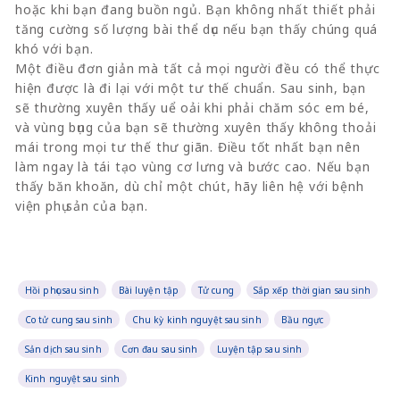
hoặc khi bạn đang buồn ngủ. Bạn không nhất thiết phải
tăng cường số lượng bài thể dục nếu bạn thấy chúng quá
khó với bạn.
Một điều đơn giản mà tất cả mọi người đều có thể thực
hiện được là đi lại với một tư thế chuẩn. Sau sinh, bạn
sẽ thường xuyên thấy uể oải khi phải chăm sóc em bé,
và vùng bụng của bạn sẽ thường xuyên thấy không thoải
mái trong mọi tư thế thư giãn. Điều tốt nhất bạn nên
làm ngay là tái tạo vùng cơ lưng và bước cao. Nếu bạn
thấy băn khoăn, dù chỉ một chút, hãy liên hệ với bệnh
viện phụ sản của bạn.
Hồi phục sau sinh
Bài luyện tập
Tử cung
Sắp xếp thời gian sau sinh
Co tử cung sau sinh
Chu kỳ kinh nguyệt sau sinh
Bầu ngực
Sản dịch sau sinh
Cơn đau sau sinh
Luyện tập sau sinh
Kinh nguyệt sau sinh