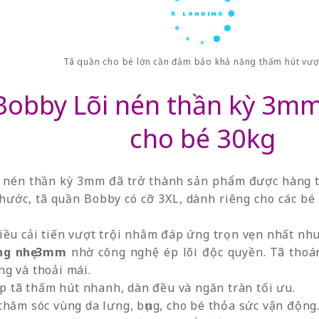
Tã quần cho bé lớn cần đảm bảo khả năng thấm hút vượt
Bobby Lõi nén thần kỳ 3mm 
cho bé 30kg
 nén thần kỳ 3mm đã trở thành sản phẩm được hàng tr
hước, tã quần Bobby có cỡ 3XL, dành riêng cho các bé 
iều cải tiến vượt trội nhằm đáp ứng trọn vẹn nhất nhu
ng nhẹ 3mm
nhờ công nghệ ép lõi độc quyền. Tã thoá
ng và thoải mái.
p tã thấm hút nhanh, dàn đều và ngăn tràn tối ưu.
hăm sóc vùng da lưng, bụng, cho bé thỏa sức vận động