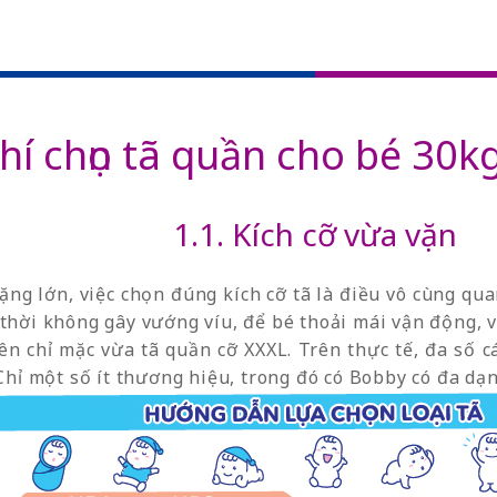
chí chọn tã quần cho bé 30
1.1. Kích cỡ vừa vặn
ặng lớn, việc chọn đúng kích cỡ tã là điều vô cùng qu
thời không gây vướng víu, để bé thoải mái vận động, v
nên chỉ mặc vừa tã quần cỡ XXXL. Trên thực tế, đa số 
 Chỉ một số ít thương hiệu, trong đó có Bobby có đa dạ