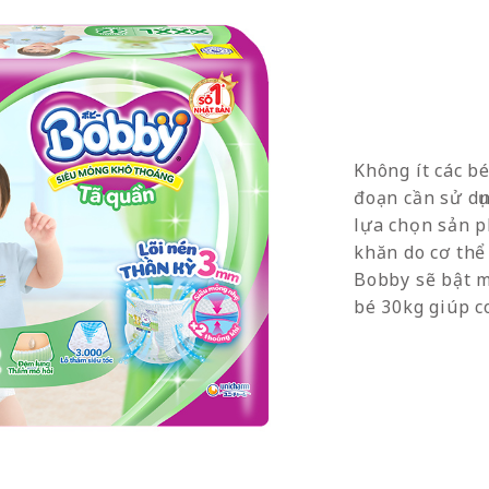
Không ít các b
đoạn cần sử dụn
lựa chọn sản p
khăn do cơ thể
Bobby sẽ bật m
bé 30kg giúp c