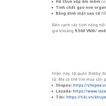
Hệ thun xốp êm mềm
co
Tinh chất gạo non organ
Băng dính mặt sau tã
hỗ
Bên cạnh các tính năng nổi
giá khoảng
9.500 VNĐ/ mi
Hiện nay, tã quần Bobby đư
tử. Mẹ có thể tìm mua sản p
Shopee:
https://shopee.v
Lazada:
https://www.laz
Tiki:
https://tiki.vn/khu