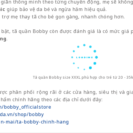
 giãn thông minh theo từng chuyển động, mẹ sẽ không 
ic
giúp bảo vệ da bé và ngừa hăm hiệu quả.
 trợ mẹ thay tã cho bé gọn gàng, nhanh chóng hơn.
 bật, tã quần Bobby còn được đánh giá là có mức giá
ếng
.
Tã quần Bobby size XXXL phù hợp cho trẻ từ 20 - 35
ợc phân phối rộng rãi ở các cửa hàng, siêu thị và g
hẩm chính hãng theo các địa chỉ dưới đây:
n/bobby_officialstore
ada.vn/shop/bobby
yen-mai/ta-bobby-chinh-hang