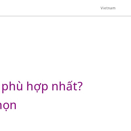
Vietnam
g phù hợp nhất?
họn