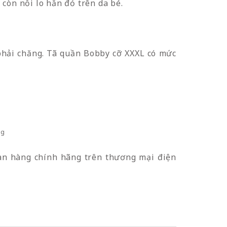
còn nỗi lo hằn đỏ trên da bé.
 phải chăng. Tã quần Bobby cỡ XXXL có mức
kg
ian hàng chính hãng trên thương mại điện