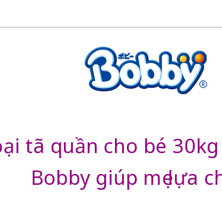
oại tã quần cho bé 30k
Bobby giúp mẹ lựa c