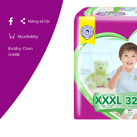
MẠng xã hội
Mua Bobby
Bobby Chan
GAME