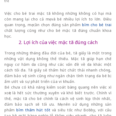
trẻ
Việc cho bé trai mặc tã không những không có hại mà
còn mang lại cho cả mẹ và bé nhiều lợi ích to lớn. Điều
quan trọng, mẹ cần chọn đúng sản phẩm
bỉm cho bé trai
chất lượng cũng như cho bé mặc tã đúng chuẩn khoa
học.
2. Lợi ích của việc mặc tã đúng cách
Trong những tháng đầu đời của bé, tã giấy là một trong
những vật dụng không thể thiếu. Mặc tã giúp hạn chế
nguy cơ hăm da cũng như các vấn đề về da khác một
cách tối đa. Tã giấy sẽ thấm hút chất thải nhanh chóng,
đảm bảo vệ sinh cũng như ngăn chặn tình trạng da bé bị
ẩm ướt và sự phát triển của vi khuẩn.
Bé chưa có khả năng kiểm soát bàng quang nên việc xì
xoẹt là hết sức thường xuyên và khó biết trước. Chính vì
thế, mặc tã cho bé chính là cách vệ sinh kịp thời nhất,
đảm bảo sạch sẽ tối ưu. Mẹ nên sử dụng những sản
phẩm
bỉm thấm hút tốt
và siêu tốc như Bobby, với cấu
tạo bề mặt hàng nghìn lỗ thấm siêu nhanh, cho tã luôn