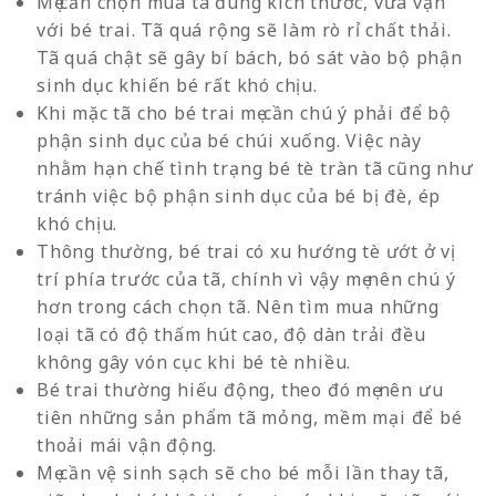
Mẹ cần chọn mua tã đúng kích thước, vừa vặn
với bé trai. Tã quá rộng sẽ làm rò rỉ chất thải.
Tã quá chật sẽ gây bí bách, bó sát vào bộ phận
sinh dục khiến bé rất khó chịu.
Khi mặc tã cho bé trai mẹ cần chú ý phải để bộ
phận sinh dục của bé chúi xuống. Việc này
nhằm hạn chế tình trạng bé tè tràn tã cũng như
tránh việc bộ phận sinh dục của bé bị đè, ép
khó chịu.
Thông thường, bé trai có xu hướng tè ướt ở vị
trí phía trước của tã, chính vì vậy mẹ nên chú ý
hơn trong cách chọn tã. Nên tìm mua những
loại tã có độ thấm hút cao, độ dàn trải đều
không gây vón cục khi bé tè nhiều.
Bé trai thường hiếu động, theo đó mẹ nên ưu
tiên những sản phẩm tã mỏng, mềm mại để bé
thoải mái vận động.
Mẹ cần vệ sinh sạch sẽ cho bé mỗi lần thay tã,