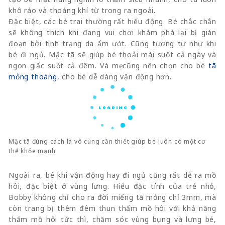
khô ráo và thoáng khí từ trong ra ngoài.
Đặc biệt, các bé trai thường rất hiếu động. Bé chắc chắn
sẽ không thích khi đang vui chơi khám phá lại bị gián
đoạn bởi tình trạng da ẩm ướt. Cũng tương tự như khi
bé đi ngủ. Mặc tã sẽ giúp bé thoải mái suốt cả ngày và
ngon giấc suốt cả đêm. Và mẹ cũng nên chọn cho bé
tã
mỏng thoáng
, cho bé dễ dàng vận động hơn.
Mặc tã đúng cách là vô cùng cần thiết giúp bé luôn có một cơ
thể khỏe mạnh
Ngoài ra, bé khi vận động hay đi ngủ cũng rất dễ ra mồ
hôi, đặc biệt ở vùng lưng. Hiểu đặc tính của trẻ nhỏ,
Bobby không chỉ cho ra đời miếng tã mỏng chỉ 3mm, mà
còn trang bị thêm đêm thun thấm mồ hôi với khả năng
thấm mồ hôi tức thì, chăm sóc vùng bụng và lưng bé,