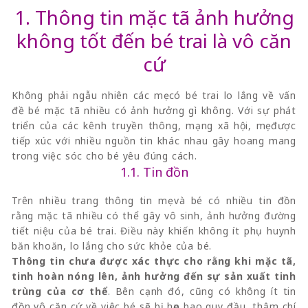
1. Thông tin mặc tã ảnh hưởng
không tốt đến bé trai là vô căn
cứ
Không phải ngẫu nhiên các mẹ có bé trai lo lắng về vấn
đề bé mặc tã nhiều có ảnh hưởng gì không. Với sự phát
triển của các kênh truyền thông, mạng xã hội, mẹ được
tiếp xúc với nhiều nguồn tin khác nhau gây hoang mang
trong việc sóc cho bé yêu đúng cách.
1.1. Tin đồn
Trên nhiều trang thông tin mẹ và bé có nhiều tin đồn
rằng mặc tã nhiều có thể gây vô sinh, ảnh hưởng đường
tiết niệu của bé trai. Điều này khiến không ít phụ huynh
băn khoăn, lo lắng cho sức khỏe của bé.
Thông tin chưa được xác thực cho rằng khi mặc tã,
tinh hoàn nóng lên, ảnh hưởng đến sự sản xuất tinh
trùng của cơ thể
. Bên cạnh đó, cũng có không ít tin
đồn vô căn cứ về việc bé sẽ bị hẹp bao quy đầu, thậm chí