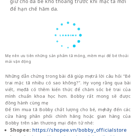
giữ cho da bé khô thoáng trước khi mặc tã mới
để hạn chế hăm da.
Mẹ nên ưu tiên những sản phẩm tã mỏng, mềm mại để bé thoải
mái vận động
Những dẫn chứng trong bài đã giúp mẹ trả lời câu hỏi “Bé
trai mặc tã nhiều có sao không?”. Hy vọng rằng qua bài
viết, mẹ đã có thêm kiến thức để chăm sóc bé trai của
mình chuẩn khoa học hơn. Bobby rất mong sẽ được
đồng hành cùng mẹ.
Để tìm mua tã Bobby chất lượng cho bé, mẹ hãy đến các
cửa hàng phân phối chính hãng hoặc gian hàng của
Bobby trên sàn thương mại điện tử nhé:
Shopee:
https://shopee.vn/bobby_officialstore