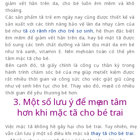
giảm vết hằn trên da, cho bé luôn êm mềm và khô
thoáng.
Các sản phẩm tã trẻ em ngày nay cũng được thiết kế và
sản xuất với các tính năng bảo vệ làn da nhạy cảm của
bé như
tã có rãnh rốn cho trẻ sơ sinh
, hệ thun đặc biệt
êm mềm để giảm vết hằn trên da, hay bề mặt tã được
bổ sung các tinh chất dưỡng và làm dịu mát da em bé
như trà xanh, vitamin E. Nên mẹ hoàn toàn có thể yên
tâm mặc tã cho bé.
Bên cạnh đó, tã giấy chính là công cụ thần kỳ trong
hành trình chăm sóc bé của mẹ, giúp mẹ tiết kiệm được
rất nhiều thời gian và công sức cho việc giặt giũ cũng
như vệ sinh liên tục cho bé. Thay vào đó, mẹ sẽ có nhiều
thời gian để yêu thương bé hơn.
3. Một số lưu ý để mẹ an tâm
hơn khi mặc tã cho bé trai
Việc mặc tã không hề gây hại cho bé trai. Tuy nhiên, mẹ
vẫn cần lưu ý một số điều khi mặc và
thay tã cho bé trai
: