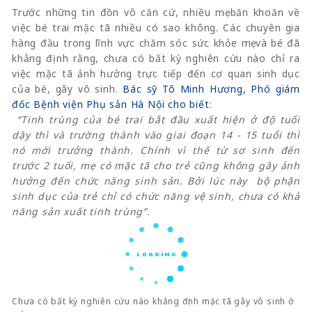
Trước những tin đồn vô căn cứ, nhiều mẹ băn khoăn về
việc bé trai mặc tã nhiều có sao không. Các chuyên gia
hàng đầu trong lĩnh vực chăm sóc sức khỏe mẹ và bé đã
khẳng định rằng, chưa có bất kỳ nghiên cứu nào chỉ ra
việc mặc tã ảnh hưởng trực tiếp đến cơ quan sinh dục
của bé, gây vô sinh.
Bác sỹ Tô Minh Hương, Phó giám
đốc Bệnh viện Phụ sản Hà Nội cho biết
:
“Tinh trùng của bé trai bắt đầu xuất hiện ở độ tuổi
dậy thì và trường thành vào giai đoạn 14 - 15 tuổi thì
nó mới trưởng thành. Chính vì thế từ sơ sinh đến
trước 2 tuổi, mẹ có mặc tã cho trẻ cũng không gây ảnh
hưởng đến chức năng sinh sản. Bởi lúc này bộ phận
sinh dục của trẻ chỉ có chức năng vệ sinh, chưa có khả
năng sản xuất tinh trùng”.
Chưa có bất kỳ nghiên cứu nào khẳng định mặc tã gây vô sinh ở