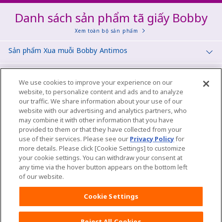
Danh sách sản phẩm tã giấy Bobby
Xem toàn bộ sản phẩm
Sản phẩm Xua muỗi Bobby Antimos
Tã Quần Mở Một Bên
We use cookies to improve your experience on our
website, to personalize content and ads and to analyze
Tã dán Bobby Siêu khô thoáng
our traffic. We share information about your use of our
website with our advertising and analytics partners, who
Tã quần Bobby Siêu khô thoáng
may combine it with other information that you have
provided to them or that they have collected from your
use of their services. Please see our
Privacy Policy
for
Miếng lót Bobby Siêu khô thoáng
more details. Please click [Cookie Settings] to customize
your cookie settings. You can withdraw your consent at
Tã quần Bobby Premium Soft
any time via the hover button appears on the bottom left
of our website.
Khăn ướt trẻ em Bobby
Cookie Settings
Bọt tắm gội em bé Bobbychan
Reject All Cookies