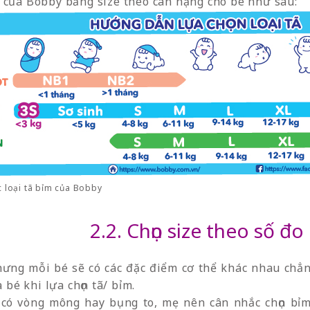
 của Bobby bảng size theo cân nặng cho bé như sau:
c loại tã bỉm của Bobby
2.2. Chọn size theo số đo
ưng mỗi bé sẽ có các đặc điểm cơ thể khác nhau chẳng
a bé khi lựa chọn tã/ bỉm.
có vòng mông hay bụng to, mẹ nên cân nhắc chọn bỉm