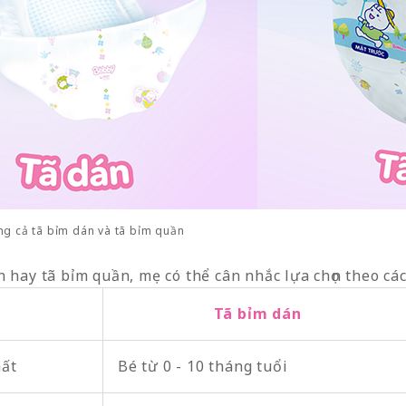
ng cả tã bỉm dán và tã bỉm quần
 hay tã bỉm quần, mẹ có thể cân nhắc lựa chọn theo cá
Tã bỉm dán
hất
Bé từ 0 - 10 tháng tuổi