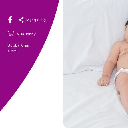
MẠng xã hội
Mua Bobby
Bobby Chan
GAME