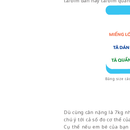
tã/bỉm dán hay tã/bỉm quần
Bảng size cá
Dù cùng cân nặng là 7kg nh
chú ý tới cả số đo cơ thể củ
Cụ thể nếu em bé của bạn 