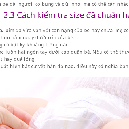
 bé dài người, có bụng và đùi nhỏ, mẹ có thể cân nhắc 
2.3 Cách kiểm tra size đã chuẩn 
ã/ bỉm đã vừa vặn với cân nặng của bé hay chưa, mẹ có
thun nằm ngay dưới rốn của bé.
g có bất kỳ khoảng trống nào.
ẹ luồn hai ngón tay dưới cạp quần bé. Nếu có thể thự
ật hay quá lỏng.
xuất hiện bất cứ vết hằn đỏ nào, điều này có nghĩa bạn