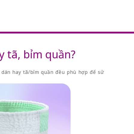
y tã, bỉm quần?
ỉm dán hay tã/bỉm quần đều phù hợp để sử